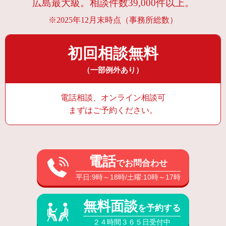
広島最大級。相談件数39,000件以上。
※2025年12月末時点（事務所総数）
初回相談無料
（一部例外あり）
電話相談、オンライン相談可
まずはご予約ください。
電話
でお問合わせ
平日:9時～18時/土曜:10時～17時
無料面談
を予約する
２４時間３６５日受付中