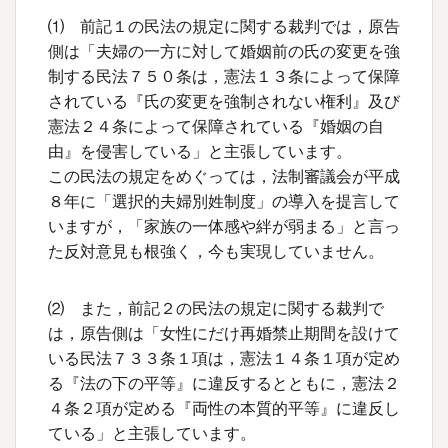
⑴ 前記１の民法の規定に関する裁判では，原告
側は「夫婦の一方に対して婚姻前の氏の変更を強
制する民法７５０条は，憲法１３条によって保障
されている『氏の変更を強制されない権利』及び
憲法２４条によって保障されている『婚姻の自
由』を侵害している」と主張しています。
この民法の規定をめぐっては，法制審議会が平成
８年に「選択的夫婦別姓制度」の導入を提言して
いますが，「家族の一体感や絆が弱まる」と言っ
た反対意見も根強く，今も実現していません。
⑵ また，前記２の民法の規定に関する裁判で
は，原告側は「女性にだけ再婚禁止期間を設けて
いる民法７３３条１項は，憲法１４条１項が定め
る『法の下の平等』に違反するとともに，憲法２
４条２項が定める『両性の本質的平等』に違反し
ている」と主張しています。