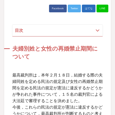
Facebook
Twitter
はてな
LINE
目次
夫婦別姓と女性の再婚禁止期間について
夫婦別姓と女性の再婚禁止期間に
１ 結婚する際の夫婦同姓を定めた民法の規定
について
ついて
２ 女性の再婚禁止期間を定めた民法の規定に
ついて
最高裁判所は，本年２月１８日，結婚する際の夫
３ 両裁判における原告側の主張
婦同姓を定める民法の規定及び女性の再婚禁止期
４ 今後の行方
間を定める民法の規定が憲法に違反するかどうか
が争われた事件について，１５名の裁判官による
執筆者
大法廷で審理することを決めました。
今後，これらの民法の規定が憲法に違反するかど
うかについて，最高裁判所が判断するものと考え