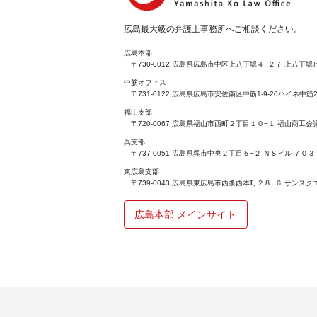
広島最大級の弁護士事務所へご相談ください。
広島本部
〒730-0012 広島県広島市中区上八丁堀４−２７ 上八丁堀ビ
中筋オフィス
〒731-0122 広島県広島市安佐南区中筋1-9-20ハイネ中筋2
福山支部
〒720-0067 広島県福山市西町２丁目１０−１ 福山商工
呉支部
〒737-0051 広島県呉市中央２丁目５−２ ＮＳビル ７０３
東広島支部
〒739-0043 広島県東広島市西条西本町２８−６ サンスク
広島本部 メインサイト