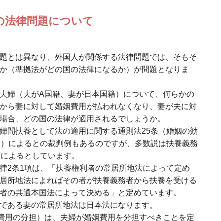
の法律問題について
題とは異なり、外国人が関係する法律問題では、そもそ
か（準拠法がどの国の法律になるか）が問題となりま
夫婦（夫がA国籍、妻が日本国籍）について、何らかの
から妻に対して婚姻費用が払われなくなり、妻が夫に対
場合、どの国の法律が適用されるでしょうか。
婦間扶養として法の適用に関する通則法25条（婚姻の効
制）によるとの裁判例もあるのですが、多数説は扶養義務
項によるとしています。
律2条1項は、「扶養権利者の常居所地法によって定め
居所地法によればその者が扶養義務者から扶養を受ける
者の共通本国法によって決める」と定めています。
である妻の常居所地法は日本法になります。
姻費用の分担）は、夫婦が婚姻費用を分担すべきことを定