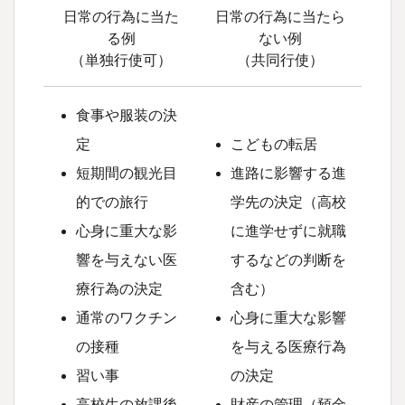
日常の行為に当た
日常の行為に当たら
る例
ない例
（単独行使可）
（共同行使）
食事や服装の決
定
こどもの転居
短期間の観光目
進路に影響する進
的での旅行
学先の決定（高校
心身に重大な影
に進学せずに就職
響を与えない医
するなどの判断を
療行為の決定
含む）
通常のワクチン
心身に重大な影響
の接種
を与える医療行為
習い事
の決定
高校生の放課後
財産の管理（預金