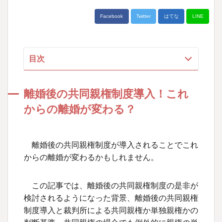
Facebook
Twitter
はてな
LINE
目次
離婚後の共同親権制度導入！これからの離婚
が変わる？
離婚後の共同親権制度導入！これ
離婚後の共同親権制度の是非が検討されるよう
からの離婚が変わる？
になった背景
離婚後の共同親権制度の導入と裁判所による共
同親権か単独親権かの判断基準
離婚後の共同親権制度が導入されることでこれ
からの離婚が変わるかもしれません。
共同親権の場合でも例外的に親権の単独行使が
認められるとき
離婚の届出の受理規定の見直し
この記事では、離婚後の共同親権制度の是非が
検討されるようになった背景、離婚後の共同親権
改正民法の施行日と既に離婚して単独親権の定
めをしている場合の扱い
制度導入と裁判所による共同親権か単独親権かの