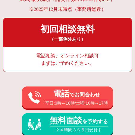
※2025年12月末時点（事務所総数）
初回相談無料
（一部例外あり）
電話相談、オンライン相談可
まずはご予約ください。
電話
でお問合わせ
平日:9時～18時/土曜:10時～17時
無料面談
を予約する
２４時間３６５日受付中