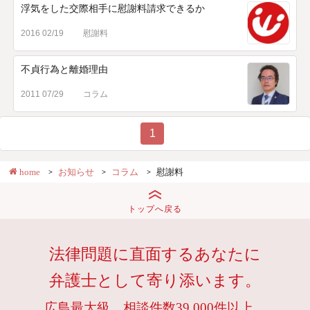
浮気をした交際相手に慰謝料請求できるか
2016 02/19
慰謝料
不貞行為と離婚理由
2011 07/29
コラム
1
home
お知らせ
コラム
慰謝料
トップへ戻る
法律問題に直面するあなたに
弁護士として寄り添います。
広島最大級。相談件数39,000件以上。